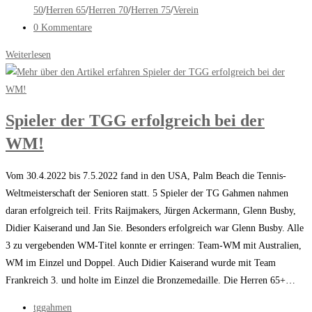
Kategorie:
50
/
Herren 65
/
Herren 70
/
Herren 75
/
Verein
Beitrags-
0 Kommentare
Kommentare:
Ergebnisse
Weiterlesen
der
KW
22
Spieler der TGG erfolgreich bei der
WM!
Vom 30.4.2022 bis 7.5.2022 fand in den USA, Palm Beach die Tennis-
Weltmeisterschaft der Senioren statt. 5 Spieler der TG Gahmen nahmen
daran erfolgreich teil. Frits Raijmakers, Jürgen Ackermann, Glenn Busby,
Didier Kaiserand und Jan Sie. Besonders erfolgreich war Glenn Busby. Alle
3 zu vergebenden WM-Titel konnte er erringen: Team-WM mit Australien,
WM im Einzel und Doppel. Auch Didier Kaiserand wurde mit Team
Frankreich 3. und holte im Einzel die Bronzemedaille. Die Herren 65+…
Beitrags-
tggahmen