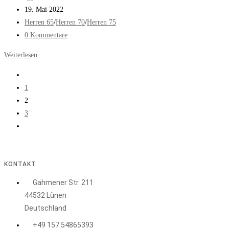
Autor:
Beitrag
19. Mai 2022
veröffentlicht:
Beitrags-
Herren 65
/
Herren 70
/
Herren 75
Kategorie:
Beitrags-
0 Kommentare
Kommentare:
Spieler
Weiterlesen
der
Gehe
TGG
zur
1
erfolgreich
vorherigen
2
bei
Seite
3
der
Gehe
WM!
zur
nächsten
Seite
KONTAKT
Gahmener Str. 211
44532 Lünen
Deutschland
+49 157 54865393