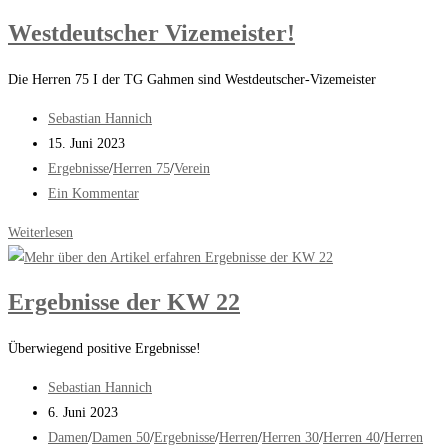
Westdeutscher Vizemeister!
Die Herren 75 I der TG Gahmen sind Westdeutscher-Vizemeister
Beitrags-
Sebastian Hannich
Autor:
Beitrag
15. Juni 2023
veröffentlicht:
Beitrags-
Ergebnisse
/
Herren 75
/
Verein
Kategorie:
Beitrags-
Ein Kommentar
Kommentare:
Westdeutscher
Weiterlesen
Vizemeister!
Ergebnisse der KW 22
Überwiegend positive Ergebnisse!
Beitrags-
Sebastian Hannich
Autor:
Beitrag
6. Juni 2023
veröffentlicht:
Beitrags-
Damen
/
Damen 50
/
Ergebnisse
/
Herren
/
Herren 30
/
Herren 40
/
Herren