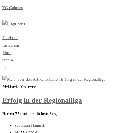
Zum
TG Gahmen
Inhalt
springen
Menü
Facebook
Instagram
Hm-
tennis-
ball
Mykhaylo Yevseyev
Erfolg in der Regionalliga
Herren 75+ mit deutlichem Sieg
Beitrags-
Sebastian Hannich
Autor:
Beitrag
16. Mai 2024