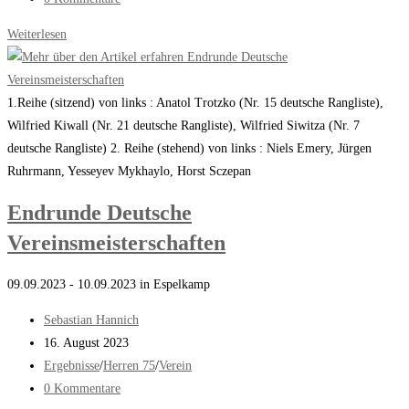
Kommentare:
Finalrunde
Weiterlesen
zur
Deutschen
Meisterschaft
1.Reihe (sitzend) von links : Anatol Trotzko (Nr. 15 deutsche Rangliste),
Wilfried Kiwall (Nr. 21 deutsche Rangliste), Wilfried Siwitza (Nr. 7
deutsche Rangliste) 2. Reihe (stehend) von links : Niels Emery, Jürgen
Ruhrmann, Yesseyev Mykhaylo, Horst Sczepan
Endrunde Deutsche
Vereinsmeisterschaften
09.09.2023 - 10.09.2023 in Espelkamp
Beitrags-
Sebastian Hannich
Autor:
Beitrag
16. August 2023
veröffentlicht:
Beitrags-
Ergebnisse
/
Herren 75
/
Verein
Kategorie:
Beitrags-
0 Kommentare