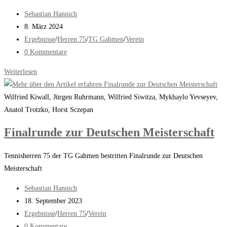
Beitrags-
Sebastian Hannich
Autor:
Beitrag
8. März 2024
veröffentlicht:
Beitrags-
Ergebnisse
/
Herren 75
/
TG Gahmen
/
Verein
Kategorie:
Beitrags-
0 Kommentare
Kommentare:
Anatol
Weiterlesen
Trotzko
schafft
Wilfried Kiwall, Jürgen Ruhrmann, Wilfried Siwitza, Mykhaylo Yevseyev,
die
Anatol Trotzko, Horst Sczepan
Sensation
Finalrunde zur Deutschen Meisterschaft
bei
den
Tennisherren 75 der TG Gahmen bestritten Finalrunde zur Deutschen
Nationalen
Meisterschaft
Tennis-
Hallenmeisterschaften
Beitrags-
Sebastian Hannich
Autor:
Beitrag
18. September 2023
veröffentlicht:
Beitrags-
Ergebnisse
/
Herren 75
/
Verein
Kategorie:
Beitrags-
0 Kommentare