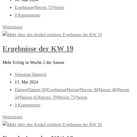
veröffentlicht:
Beitrags-
Ergebnisse
/
Herren 75
/
Verein
Kategorie:
Beitrags-
0 Kommentare
Kommentare:
Erfolg
Weiterlesen
in
der
Ergebnisse der KW 19
Regionalliga
Mehr Erfolg in Woche 2 der Saison
Beitrags-
Sebastian Hannich
Autor:
Beitrag
13. Mai 2024
veröffentlicht:
Beitrags-
Damen
/
Damen 50
/
Ergebnisse
/
Herren
/
Herren 30
/
Herren 40
/
Herren
Kategorie:
50
/
Herren 65
/
Herren 70
/
Herren 75
/
Verein
Beitrags-
0 Kommentare
Kommentare:
Ergebnisse
Weiterlesen
der
KW