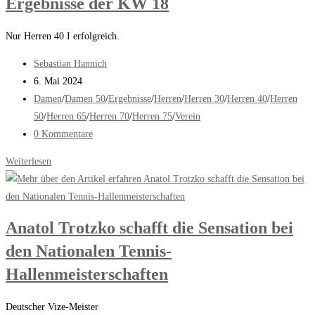
Ergebnisse der KW 18
19
Nur Herren 40 I erfolgreich.
Beitrags-
Sebastian Hannich
Autor:
Beitrag
6. Mai 2024
veröffentlicht:
Beitrags-
Damen
/
Damen 50
/
Ergebnisse
/
Herren
/
Herren 30
/
Herren 40
/
Herren
Kategorie:
50
/
Herren 65
/
Herren 70
/
Herren 75
/
Verein
Beitrags-
0 Kommentare
Kommentare:
Ergebnisse
Weiterlesen
der
KW
18
Anatol Trotzko schafft die Sensation bei
den Nationalen Tennis-
Hallenmeisterschaften
Deutscher Vize-Meister