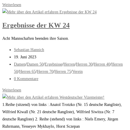
Kommentare:
Endrunde
Weiterlesen
Deutsche
Vereinsmeisterschaften
Ergebnisse der KW 24
Acht Mannschaften beenden ihre Saison.
Beitrags-
Sebastian Hannich
Autor:
Beitrag
19. Juni 2023
veröffentlicht:
Beitrags-
Damen
/
Damen 50
/
Ergebnisse
/
Herren
/
Herren 30
/
Herren 40
/
Herren
Kategorie:
50
/
Herren 65
/
Herren 70
/
Herren 75
/
Verein
Beitrags-
0 Kommentare
Kommentare:
Ergebnisse
Weiterlesen
der
KW
1.Reihe (sitzend) von links : Anatol Trotzko (Nr. 15 deutsche Rangliste),
24
Wilfried Kiwall (Nr. 21 deutsche Rangliste), Wilfried Siwitza (Nr. 7
deutsche Rangliste) 2. Reihe (stehend) von links : Niels Emery, Jürgen
Ruhrmann, Yesseyev Mykhaylo, Horst Sczepan