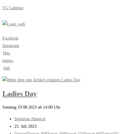
Zum
TG Gahmen
Inhalt
springen
Menü
Facebook
Instagram
Hm-
tennis-
ball
Ladies Day
Samstag 19.08.2023 ab 14:00 Uhr
Beitrags-
Sebastian Hannich
Autor:
Beitrag
25. Juli 2023
veröffentlicht:
Beitrags-
Damen
/
Damen 40
/
Damen 50
/
Damen 55
/
Damen 60
/
Temin
/
TG