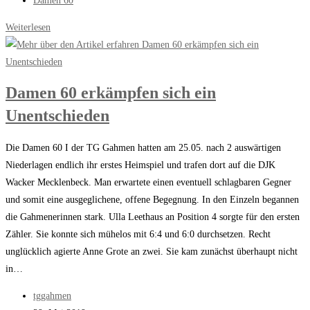
Damen 60
Kategorie:
Damen
Weiterlesen
60
I
überzeugen
Damen 60 erkämpfen sich ein
gegen
Unentschieden
Iserlohn
Die Damen 60 I der TG Gahmen hatten am 25.05. nach 2 auswärtigen
Niederlagen endlich ihr erstes Heimspiel und trafen dort auf die DJK
Wacker Mecklenbeck. Man erwartete einen eventuell schlagbaren Gegner
und somit eine ausgeglichene, offene Begegnung. In den Einzeln begannen
die Gahmenerinnen stark. Ulla Leethaus an Position 4 sorgte für den ersten
Zähler. Sie konnte sich mühelos mit 6:4 und 6:0 durchsetzen. Recht
unglücklich agierte Anne Grote an zwei. Sie kam zunächst überhaupt nicht
in…
Beitrags-
tggahmen