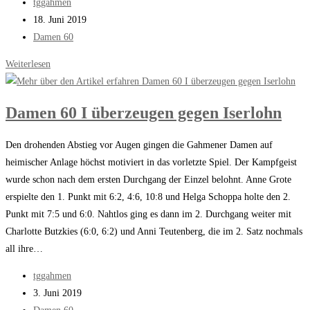
Beitrags-
tggahmen
Autor:
Beitrag
18. Juni 2019
veröffentlicht:
Beitrags-
Damen 60
Kategorie:
Damen
Weiterlesen
60
I
Damen 60 I überzeugen gegen Iserlohn
sichern
sich
Den drohenden Abstieg vor Augen gingen die Gahmener Damen auf
den
heimischer Anlage höchst motiviert in das vorletzte Spiel. Der Kampfgeist
Klassenerhalt
wurde schon nach dem ersten Durchgang der Einzel belohnt. Anne Grote
erspielte den 1. Punkt mit 6:2, 4:6, 10:8 und Helga Schoppa holte den 2.
Punkt mit 7:5 und 6:0. Nahtlos ging es dann im 2. Durchgang weiter mit
Charlotte Butzkies (6:0, 6:2) und Anni Teutenberg, die im 2. Satz nochmals
all ihre…
Beitrags-
tggahmen
Autor:
Beitrag
3. Juni 2019
veröffentlicht:
Beitrags-