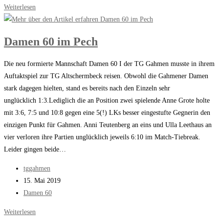
Damen
Weiterlesen
60
ohne
Damen 60 im Pech
Chance
Die neu formierte Mannschaft Damen 60 I der TG Gahmen musste in ihrem
Auftaktspiel zur TG Altschermbeck reisen. Obwohl die Gahmener Damen
stark dagegen hielten, stand es bereits nach den Einzeln sehr
unglücklich 1:3.Lediglich die an Position zwei spielende Anne Grote holte
mit 3:6, 7:5 und 10:8 gegen eine 5(!) LKs besser eingestufte Gegnerin den
einzigen Punkt für Gahmen. Anni Teutenberg an eins und Ulla Leethaus an
vier verloren ihre Partien unglücklich jeweils 6:10 im Match-Tiebreak.
Leider gingen beide…
Beitrags-
tggahmen
Autor:
Beitrag
15. Mai 2019
veröffentlicht:
Beitrags-
Damen 60
Kategorie:
Damen
Weiterlesen