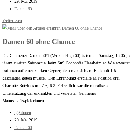
Autor:
Beitrag
29. Mai 2019
veröffentlicht:
Beitrags-
Damen 60
Kategorie:
Damen
Weiterlesen
60
erkämpfen
Damen 60 ohne Chance
sich
ein
Die Gahmener Damen 60/1 (Verbandsliga 60) traten am Samstag, 18.05., zu
Unentschieden
ihrem zweiten Saisonspiel beim SuS Concordia Flaesheim an.Wie erwartet
traf man auf einen starken Gegner, dem man sich am Ende mit 1:5
geschlagen geben musste. Den Ehrenpunkt erspielte an Position drei
Charlotte Butzkies mit 7:6, 6:2. Erfreulich war die moralische
Unterstützung der erkrankten und verletzten Gahmener
Mannschaftsspielerinnen.
Beitrags-
tggahmen
Autor:
Beitrag
20. Mai 2019
veröffentlicht:
Beitrags-
Damen 60
Kategorie: