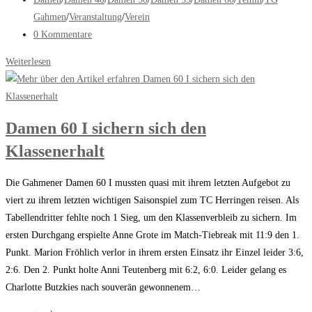
Kategorie:
Gahmen
/
Veranstaltung
/
Verein
Beitrags-
0 Kommentare
Kommentare:
Ladies
Weiterlesen
Day
Damen 60 I sichern sich den
Klassenerhalt
Die Gahmener Damen 60 I mussten quasi mit ihrem letzten Aufgebot zu
viert zu ihrem letzten wichtigen Saisonspiel zum TC Herringen reisen. Als
Tabellendritter fehlte noch 1 Sieg, um den Klassenverbleib zu sichern. Im
ersten Durchgang erspielte Anne Grote im Match-Tiebreak mit 11:9 den 1.
Punkt. Marion Fröhlich verlor in ihrem ersten Einsatz ihr Einzel leider 3:6,
2:6. Den 2. Punkt holte Anni Teutenberg mit 6:2, 6:0. Leider gelang es
Charlotte Butzkies nach souverän gewonnenem…