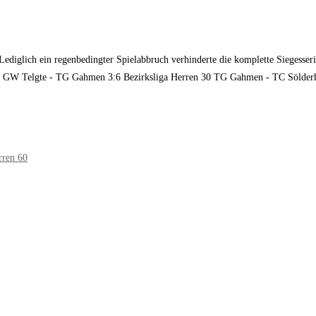
 Lediglich ein regenbedingter Spielabbruch verhinderte die komplette Siegess
W Telgte - TG Gahmen 3:6 Bezirksliga Herren 30 TG Gahmen - TC Sölderho
rren 60