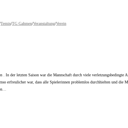
/
Temin
/
TG Gahmen
/
Veranstaltung
/
Verein
 In der letzten Saison war die Mannschaft durch viele verletzungsbedingte Aus
mso erfreulicher war, dass alle Spielerinnen problemlos durchhielten und die 
ten…