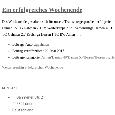
Ein erfolgreiches Wochenende
Das Wochenende gestaltete sich für unsere Teams ausgesprochen erfolgreich.
Damen 55 TG Gahmen - TSV Westerkappeln 5:1 Verbandsliga Damen 40 TC G
TG Gahmen 2:7 Kreisliga Herren I TC BW Ahlen -…
Beitrags-Autor:
tggahmen
Beitrag veröffentlicht:
29. Mai 2017
Beitrags-Kategorie:
Damen
/
Damen 40
/
Damen 55
/
Herren
/
Herren 30
/
He
Weiterlesen
Ein erfolgreiches Wochenende
KONTAKT
Gahmener Str. 211
44532 Lünen
Deutschland