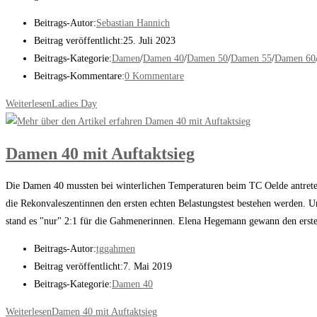
Beitrags-Autor:
Sebastian Hannich
Beitrag veröffentlicht:
25. Juli 2023
Beitrags-Kategorie:
Damen
/
Damen 40
/
Damen 50
/
Damen 55
/
Damen 60
Beitrags-Kommentare:
0 Kommentare
Weiterlesen
Ladies Day
Damen 40 mit Auftaktsieg
Die Damen 40 mussten bei winterlichen Temperaturen beim TC Oelde antreten .
die Rekonvaleszentinnen den ersten echten Belastungstest bestehen werden. U
stand es "nur" 2:1 für die Gahmenerinnen. Elena Hegemann gewann den ers
Beitrags-Autor:
tggahmen
Beitrag veröffentlicht:
7. Mai 2019
Beitrags-Kategorie:
Damen 40
Weiterlesen
Damen 40 mit Auftaktsieg