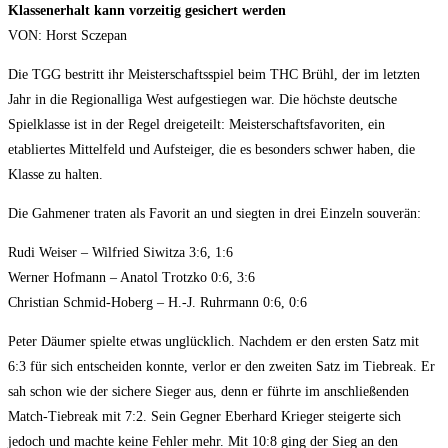
Klassenerhalt kann vorzeitig gesichert werden
VON: Horst Sczepan
Die TGG bestritt ihr Meisterschaftsspiel beim THC Brühl, der im letzten
Jahr in die Regionalliga West aufgestiegen war. Die höchste deutsche
Spielklasse ist in der Regel dreigeteilt: Meisterschaftsfavoriten, ein
etabliertes Mittelfeld und Aufsteiger, die es besonders schwer haben, die
Klasse zu halten.
Die Gahmener traten als Favorit an und siegten in drei Einzeln souverän:
Rudi Weiser – Wilfried Siwitza 3:6, 1:6
Werner Hofmann – Anatol Trotzko 0:6, 3:6
Christian Schmid-Hoberg – H.-J. Ruhrmann 0:6, 0:6
Peter Däumer spielte etwas unglücklich. Nachdem er den ersten Satz mit
6:3 für sich entscheiden konnte, verlor er den zweiten Satz im Tiebreak. Er
sah schon wie der sichere Sieger aus, denn er führte im anschließenden
Match-Tiebreak mit 7:2. Sein Gegner Eberhard Krieger steigerte sich
jedoch und machte keine Fehler mehr. Mit 10:8 ging der Sieg an den