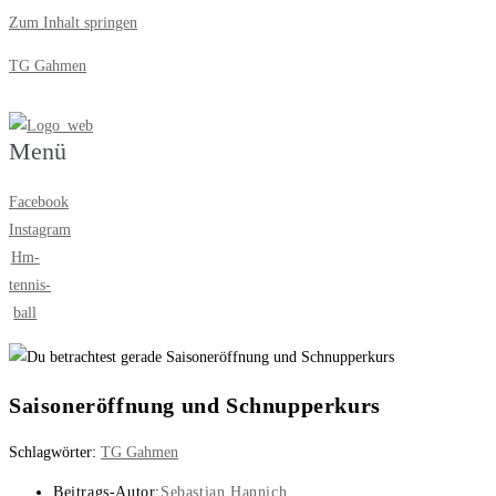
Zum Inhalt springen
TG Gahmen
Menü
Facebook
Instagram
Hm-
tennis-
ball
Saisoneröffnung und Schnupperkurs
Schlagwörter
:
TG Gahmen
Beitrags-Autor:
Sebastian Hannich