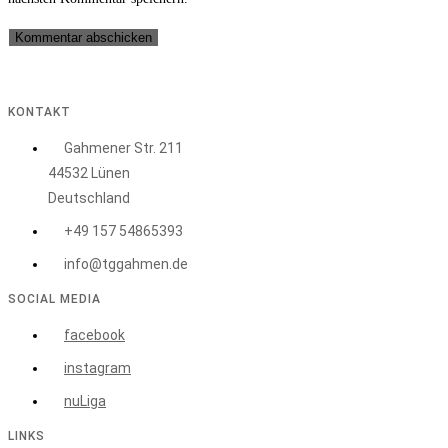
zum
Adresse
URL
Kommentieren
zum
ein
ein
Kommentieren
(optional)
ein
KONTAKT
Gahmener Str. 211
44532 Lünen
Deutschland
+49 157 54865393
info@tggahmen.de
SOCIAL MEDIA
facebook
instagram
nuLiga
LINKS