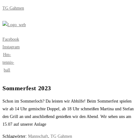
Zum
TG Gahmen
Inhalt
springen
Menü
Facebook
Instagram
Hm-
tennis-
ball
Sommerfest 2023
Schon im Sommerloch? Da leisten wir Abhilfe! Beim Sommerfest spielen
wir ab 14 Uhr gemischte Doppel, ab 18 Uhr schmeißen Martina und Stefan
den Grill an und anschließend genießen wir den Abend. Wir sehen uns am
15.07 auf unserer Anlage
Schlagwörter
:
Mannschaft
,
TG Gahmen