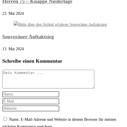
Herren 75 – Knappe Niederlage
23. Mai 2024
Souveräner Auftaktsieg
13. Mai 2024
Schreibe einen Kommentar
Kommentieren
Gib
deinen
Gib
Namen
deine
Gib
oder
E-
deine
Name, E-Mail-Adresse und Website in diesem Browser für meinen
Benutzernamen
Mail-
Website-
nächsten Kommentar speichern.