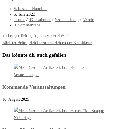
Beitrags-
Sebastian Hannich
Autor:
Beitrag
5. Juli 2023
veröffentlicht:
Beitrags-
Temin
/
TG Gahmen
/
Veranstaltung
/
Verein
Kategorie:
Beitrags-
0 Kommentare
Kommentare:
Weitere
Vorheriger Beitrag
Ergebnisse der KW 24
Artikel
Nächster Beitrag
Heldinnen und Helden der Kreisklasse
ansehen
Das könnte dir auch gefallen
Kommende Veranstaltungen
10. August 2025