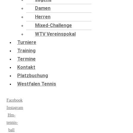
Damen
Herren
Mixed-Challenge
WTV Vereinspokal
Turniere
Training
Termine
Kontakt
Platzbuchung
Westfalen Tennis
Facebook
Instagram
Hm-
tennis-
ball