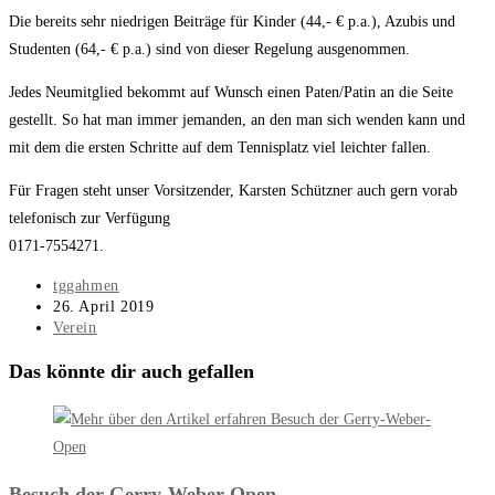
Die bereits sehr niedrigen Beiträge für Kinder (44,- € p.a.), Azubis und
Studenten (64,- € p.a.) sind von dieser Regelung ausgenommen.
Jedes Neumitglied bekommt auf Wunsch einen Paten/Patin an die Seite
gestellt. So hat man immer jemanden, an den man sich wenden kann und
mit dem die ersten Schritte auf dem Tennisplatz viel leichter fallen.
Für Fragen steht unser Vorsitzender, Karsten Schützner auch gern vorab
telefonisch zur Verfügung
0171-7554271.
Beitrags-
tggahmen
Autor:
Beitrag
26. April 2019
veröffentlicht:
Beitrags-
Verein
Kategorie:
Das könnte dir auch gefallen
Besuch der Gerry-Weber-Open