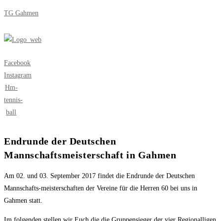
Zum
TG Gahmen
Inhalt
springen
Menü
Facebook
Instagram
Hm-
tennis-
ball
Endrunde der Deutschen
Mannschaftsmeisterschaft in Gahmen
Am 02. und 03. September 2017 findet die Endrunde der Deutschen
Mannschafts-meisterschaften der Vereine für die Herren 60 bei uns in
Gahmen statt.
Im folgenden stellen wir Euch die die Gruppensieger der vier Regionalligen