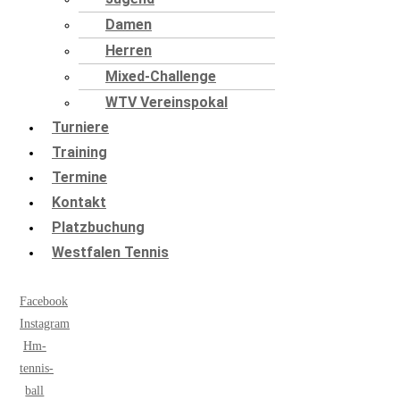
Damen
Herren
Mixed-Challenge
WTV Vereinspokal
Turniere
Training
Termine
Kontakt
Platzbuchung
Westfalen Tennis
Facebook
Instagram
Hm-
tennis-
ball