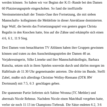
werden können. So haben wir vor Beginn der K.O.-Runde bei den Damen
60 Platzierungsspiele eingeschoben. So fand die inoffizielle
Vereinsmeisterschaft der Tennis-Oase ihre Fortsetzung, die mit sieben
Mannschafts- kolleginnen die Meldeliste in dieser Atersklasse dominierten.
Inge Wulf, die bereits das Fortsetzungsspiel von gestern gegen Christa
Regulin in den Knochen hatte, biss auf die Zähne und erkämpfte sich einen
4:6, 6:1, 11:9 Sieg.
Drei Damen vom benachbarten TV Altlünen haben ihre Gruppen gewinnen
können und traten zu den Ausscheidungsspielen der Damen 40 an.
Vorjahressiegerin, Silke Lieneke und ihre Mannschaftskollegin, Barbara
Kutscha, setzen sich in ihren Spielen souverän durch und dürfen morgen im
Halbfinale ab 11:30 Uhr gegeneinander antreten. Die dritte im Bunde, Steffi
Zabel, mußte sich allerdings Christine Wollny-Riemann (DTK RW
Dortmund) mit 7:5, 6:3 geschlagen geben.
Die spannenste Partie lieferten sich Sabine Wronna (TC Methler) und
abermals Nicole Rehmus. Nachdem Nicole einen Matchball vergeben hatte,
verlor sie noch 11:13 im Champions-Tiebreak. Die Sätze endeten 6:2, 3:6